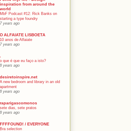
inspiration from around the
world
MbF Podcast #12: Rick Banks on
starting a type foundry
7 years ago
O ALFAIATE LISBOETA
10 anos de Alfaiate
7 years ago
.
o que é que eu faço a isto?
8 years ago
desiretoinspire.net
A new bedroom and library in an old
apartment
8 years ago
raparigascomonos
sete dias, sete pratos
8 years ago
FFFFOUND! / EVERYONE
Bra selection