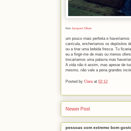
foto
Jacques Olivar
um pouco mais perfeita e haveríamos 
canícula, encheríamos os depósitos de
ou a tirar uma bebida fresca. Tu fica
eu a fingir-me de mais ou menos ofendi
trocaríamos uma palavra mas haveríam
A vida não é assim, mas apesar de tudo
mesmo, não vale a pena grandes incó
Posted by
Clara
at
02:12
Newer Post
pessoas com extremo bom gost