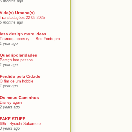
6 months ago
Vida(s) Urbana(s)
Transladações 22-08-2025
6 months ago
less design more ideas
Помощь проекту — BestFonts.pro
1 year ago
Quadripolaridades
Pareço boa pessoa ...
1 year ago
Perdido pela Cidade
O fim de um hobbie
1 year ago
Os meus Caminhos
Disney again
2 years ago
FAKE STUFF
695 - Ryuichi Sakamoto
3 years ago