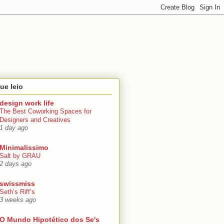
ue leio
design work life
The Best Coworking Spaces for
Designers and Creatives
1 day ago
Minimalissimo
Salt by GRAU
2 days ago
swissmiss
Seth’s Riff’s
3 weeks ago
O Mundo Hipotético dos Se's