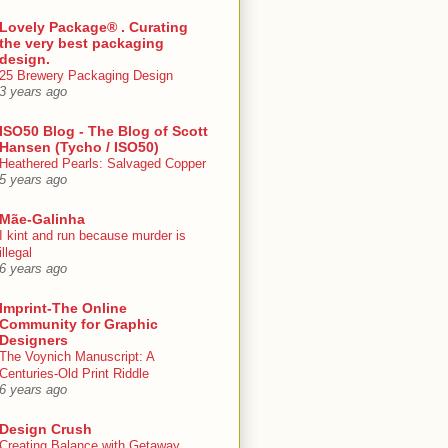
Lovely Package® . Curating
the very best packaging
design.
25 Brewery Packaging Design
3 years ago
ISO50 Blog - The Blog of Scott
Hansen (Tycho / ISO50)
Heathered Pearls: Salvaged Copper
5 years ago
Mãe-Galinha
I kint and run because murder is
illegal
6 years ago
Imprint-The Online
Community for Graphic
Designers
The Voynich Manuscript: A
Centuries-Old Print Riddle
6 years ago
Design Crush
Creating Balance with Getaway